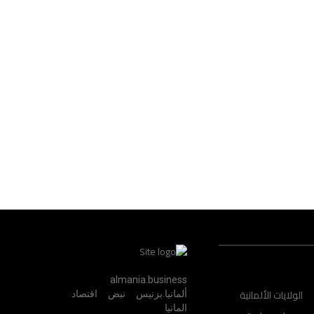
almania.business
الولايات الألمانية
ألمانيا.بزنيس نبض اقتصاد
المانيا