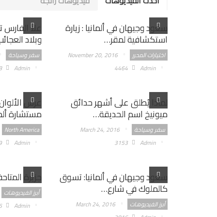
أحدث الفيديوهات
فيديوهات رائجة
سعود وجيهان في ألمانيا : زيارة
علا الفارس تز
استكشافية لمقر…
وبلاد العجائ
اختيارات المحرر
November 20, 2016
سفر وسياحة
8
Admin
4464
Admin
لماذا يُطلق على أشهر حدائق
عرس الألوان
ميونيخ اسم الحديقة…
مستشارة ألم
سفر وسياحة
March 24, 2016
North America
9
Admin
3153
Admin
سعود وجيهان في ألمانيا: تسوق
جزيرة المتاح
كالملوك في شارع…
أبرز الفيديوهات
أبرز الفيديوهات
March 24, 2016
6
Admin