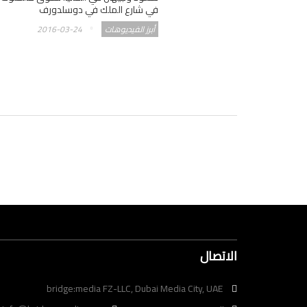
في شارع الملك في دوسلدورف
أبرز الفيديوهات
2016-03-24
الاتصال
bridge:media FZ-LLC, Dubai Media City, UAE