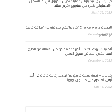
فينترسال دِيا تبدأ بأولى عمليات تخزين للكربون في بحر الشمال
الدنماركي كجزء من مشروع «غرين ساند»
March 22, 2023
كل ما تحتاج معرفته عن “بطاقة فرصة” Chancenkarte الجديدة
December 2, 2022
getimag
ألمانيا تستهدف اجتذاب أكبر عدد ممكن من العمالة من الخارج
لسد النقص الحاد في سوق العمل
December 1, 2022
كولونيا – تجربة مدنية فريدة من نوعها، إقامة فاخرة في أحد
أرقى الفنادق على مستوى أوروبا
June 14, 2022