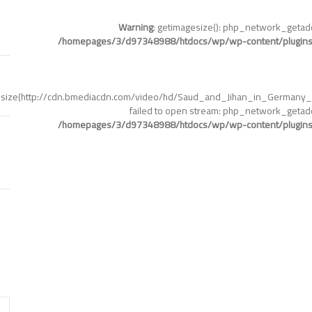
Warning
: getimagesize(): php_network_getadd
/homepages/3/d97348988/htdocs/wp/wp-content/plugins
esize(http://cdn.bmediacdn.com/video/hd/Saud_and_Jihan_in_Germany_
failed to open stream: php_network_getadd
/homepages/3/d97348988/htdocs/wp/wp-content/plugins