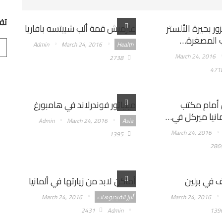
تف
ور بحيرة الألستر
غارميش قمة ألب شبيتسه بافاريا
ب المصغرة…
Admin
March 24, 2016
Health
March 24, 2016
2738
471
 أمام مكتب
مينياتور فوندرلاند في هامبورغ
انيا ميركل في…
Admin
March 24, 2016
Asia
March 24, 2016
1395
286
ف في برلين
أماكن لابد من زيارتها في ألمانيا
March 24, 2016
أبرز الفيديوهات
March 24, 2016
2431
Admin
139