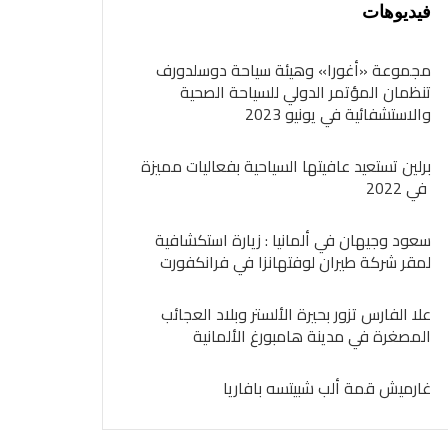
فيديوهات
مجموعة «أغورا» وهيئة سياحة دوسلدورف
تنظمان المؤتمر الدولي للسياحة الصحية
والاستشفائية في يونيو 2023
برلين تستعيد عافيتها السياحية بفعاليات مميزة
في 2022
سعود وجيهان في ألمانيا : زيارة استكشافية
لمقر شركة طيران لوفتهانزا في فرانكفورت
علا الفارس تزور بحيرة الألستر وبلاد العجائب
المصغرة في مدينة هامبورغ الألمانية
غارميش قمة ألب شبيتسه بافاريا