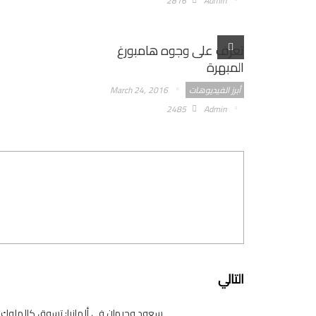
2816
Admin
تعرف على وجوه هامبورغ
المبهرة
أبرز الفيديوهات
March 24, 2016
2485
Admin
التالي
سعود وجيهان في ألمانيا: تسوق كالملوك