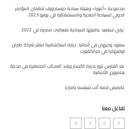
مجموعة «أغورا» وهيئة سياحة دوسلدورف تنظمان المؤتمر
الدولي للسياحة الصحية والاستشفائية في يونيو 2023
برلين تستعيد عافيتها السياحية بفعاليات مميزة في 2022
سعود وجيهان في ألمانيا : زيارة استكشافية لمقر شركة طيران
لوفتهانزا في فرانكفورت
علا الفارس تزور بحيرة الألستر وبلاد العجائب المصغرة في مدينة
هامبورغ الألمانية
غارميش قمة ألب شبيتسه بافاريا
تفاعل معنا