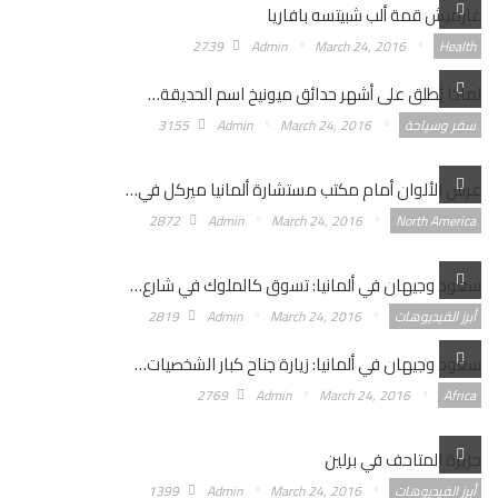
غارميش قمة ألب شبيتسه بافاريا
2739
Admin
March 24, 2016
Health
لماذا يُطلق على أشهر حدائق ميونيخ اسم الحديقة…
سفر وسياحة
March 24, 2016
Admin
3155
عرس الألوان أمام مكتب مستشارة ألمانيا ميركل في…
2872
Admin
March 24, 2016
North America
سعود وجيهان في ألمانيا: تسوق كالملوك في شارع…
أبرز الفيديوهات
March 24, 2016
Admin
2819
سعود وجيهان في ألمانيا: زيارة جناح كبار الشخصيات…
2769
Admin
March 24, 2016
Africa
جزيرة المتاحف في برلين
أبرز الفيديوهات
March 24, 2016
Admin
1399