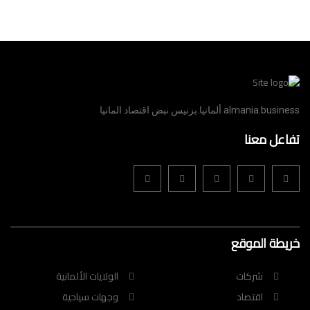
almania.business ألمانيا.بزنيس نبض اقتصاد المانيا
تفاعل معنا
خريطة الموقع
شركات
الولايات الألمانية
اقتصاد
وجهات سياحية