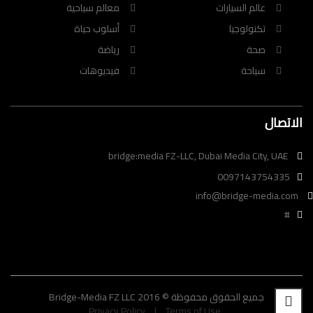
عالم السيارات
معالم سياحية
تكنولوجيا
أسلوب حياة
صحة
رياضة
سياحة
فيديوهات
الاتصال
bridge:media FZ-LLC, Dubai Media City, UAE
0097143754335
info@bridge-media.com
#
Bridge-Media FZ LLC جميع الحقوق محفوظة © 2016
Privacy Policy
Terms of Use