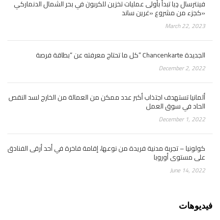
فينترسال دِيا تبدأ بأولى عمليات تخزين للكربون في بحر الشمال الدنماركي
كجزء من مشروع «غرين ساند»
March 22, 2023
كل ما تحتاج معرفته عن “بطاقة فرصة” Chancenkarte الجديدة
December 2, 2022
ألمانيا تستهدف اجتذاب أكبر عدد ممكن من العمالة من الخارج لسد النقص
الحاد في سوق العمل
December 1, 2022
كولونيا – تجربة مدنية فريدة من نوعها، إقامة فاخرة في أحد أرقى الفنادق
على مستوى أوروبا
June 14, 2022
فيديوهات