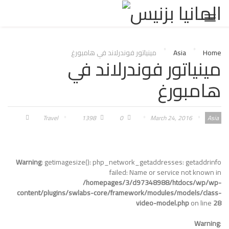
Toggl
naviga
Home
Asia
مينياتور فوندرلاند في هامبورغ
مينياتور فوندرلاند في
هامبورغ
Travel
1398
0
March 24, 2016
Asia
Warning
: getimagesize(): php_network_getaddresses: getaddrinfo
failed: Name or service not known in
/homepages/3/d97348988/htdocs/wp/wp-
content/plugins/swlabs-core/framework/modules/models/class-
video-model.php
on line
28
Warning
: