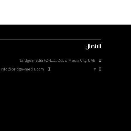
الاتصال
bridge:media FZ-LLC, Dubai Media City, UAE
info@bridge-media.com
#