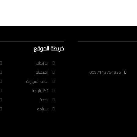
خريطة الموقع
شركات
0097143754335
اقتصاد
عالم السيارات
تكنولوجيا
صحة
سياحة