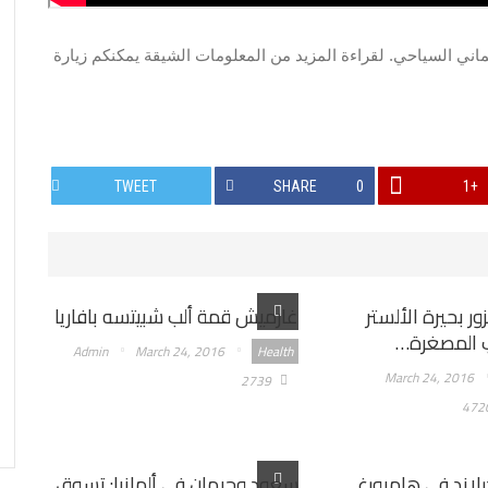
لماني السياحي. لقراءة المزيد من المعلومات الشيقة يمكنكم زيارة
TWEET
SHARE
0
+1
ور بحيرة الألستر
غارميش قمة ألب شبيتسه بافاريا
ب المصغرة…
Admin
March 24, 2016
Health
March 24, 2016
2739
472
رلاند في هامبورغ
سعود وجيهان في ألمانيا: تسوق