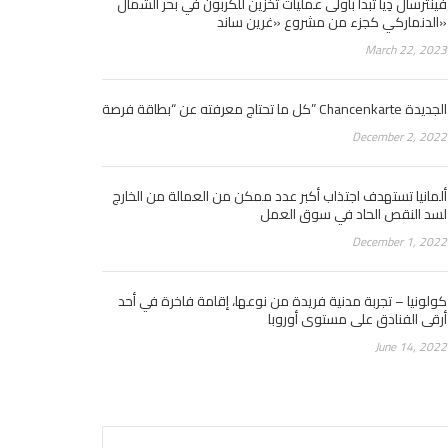
فينترسال دِيا تبدأ بأولى عمليات تخزين للكربون في بحر الشمال
الدنماركي كجزء من مشروع «غرين ساند»
March 22, 2023
كل ما تحتاج معرفته عن “بطاقة فرصة” Chancenkarte الجديدة
December 2, 2022
ألمانيا تستهدف اجتذاب أكبر عدد ممكن من العمالة من الخارج
لسد النقص الحاد في سوق العمل
December 1, 2022
كولونيا – تجربة مدنية فريدة من نوعها، إقامة فاخرة في أحد
أرقى الفنادق على مستوى أوروبا
June 14, 2022