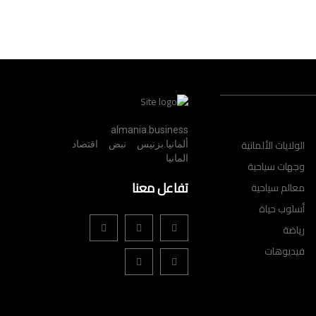
almania.business
الولايات الألمانية
ألمانيا.بزنيس نبض اقتصاد
المانيا
وجهات سياحية
تفاعل معنا
معالم سياحية
أسلوب حياة
رياضة
فيديوهات