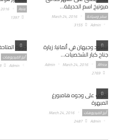
ميونيخ اسم الحديقة…
 2016
Asia
سفر وسياحة
March 24, 2016
1397
3155
Admin
سعود وجيهان في ألمانيا: زيارة
جزيرة المتاح
جناح كبار الشخصيات…
أبرز الفيديوهات
Admin
March 24, 2016
Africa
8
Admin
2769
تعرف على وجوه هامبورغ
المبهرة
أبرز الفيديوهات
March 24, 2016
2487
Admin