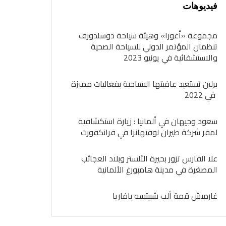
فيديوهات
مجموعة «أغورا» وهيئة سياحة دوسلدورف
تنظمان المؤتمر الدولي للسياحة الصحية
والاستشفائية في يونيو 2023
برلين تستعيد عافيتها السياحية بفعاليات مميزة
في 2022
سعود وجيهان في ألمانيا : زيارة استكشافية
لمقر شركة طيران لوفتهانزا في فرانكفورت
علا الفارس تزور بحيرة الألستر وبلاد العجائب
المصغرة في مدينة هامبورغ الألمانية
غارميش قمة ألب شبيتسه بافاريا