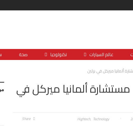
ت
عالم السيارات
تكنولوجيا
صحة
س
رة ألمانيا ميركل في برلين
مستشارة ألمانيا ميركل في
مو
Share
Hightech
Technology
2