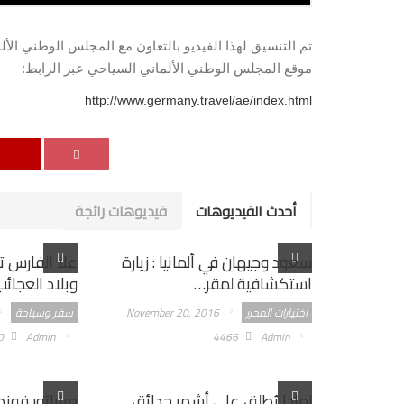
تم التنسيق لهذا الفيديو بالتعاون مع المجلس الوطني الأ
موقع المجلس الوطني الألماني السياحي عبر الرابط:
http://www.germany.travel/ae/index.html
أحدث الفيديوهات
فيديوهات رائجة
سعود وجيهان في ألمانيا : زيارة
علا الفارس تز
استكشافية لمقر…
وبلاد العجائ
اختيارات المحرر
November 20, 2016
سفر وسياحة
0
Admin
4466
Admin
لماذا يُطلق على أشهر حدائق
مينياتور فوند