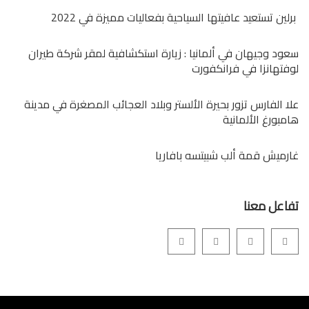
برلين تستعيد عافيتها السياحية بفعاليات مميزة في 2022
سعود وجيهان في ألمانيا : زيارة استكشافية لمقر شركة طيران
لوفتهانزا في فرانكفورت
علا الفارس تزور بحيرة الألستر وبلاد العجائب المصغرة في مدينة
هامبورغ الألمانية
غارميش قمة ألب شبيتسه بافاريا
تفاعل معنا