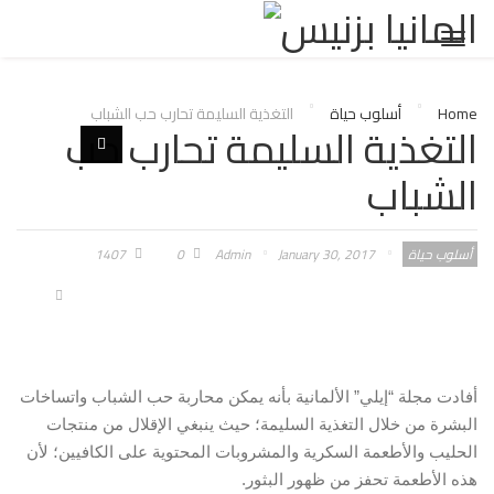
Toggl
naviga
Home
أسلوب حياة
التغذية السليمة تحارب حب الشباب
التغذية السليمة تحارب حب
الشباب
أسلوب حياة
January 30, 2017
Admin
0
1407
أفادت مجلة “إيلي” الألمانية بأنه يمكن محاربة حب الشباب واتساخات
البشرة من خلال التغذية السليمة؛ حيث ينبغي الإقلال من منتجات
الحليب والأطعمة السكرية والمشروبات المحتوية على الكافيين؛ لأن
هذه الأطعمة تحفز من ظهور البثور.