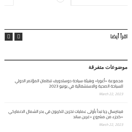
اقرأ أيضا
أثاث رولف بنز يحول منزلك إلى كون تتوق…
أوتليت سيتي ميتسينغن.. تجربة لا تُنسى وأسلوب حياة
ألمانيا تستهدف اجتذاب أكبر عدد ممكن من العمالة…
أوتليت نويمونستر في ألمانيا.. ماركات عالمية وتخفيضات جذابة…
موضوعات متفرقة
مجموعة «أغورا» وهيئة سياحة دوسلدورف تنظمان المؤتمر الدولي
للسياحة الصحية والاستشفائية في يونيو 2023
March 22, 2023
فينترسال دِيا تبدأ بأولى عمليات تخزين للكربون في بحر الشمال الدنماركي
كجزء من مشروع «غرين ساند»
March 22, 2023