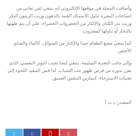
وأضافت المجلة في موقعها الإلكتروني أنه ينبغي لمَن تعاني من
اتساخات البشرة تناول الأسماك الغنية بالدهون وزيت الزيتون البِكر
وزيت بذر الكتان والإكثار من الخضروات الخضراء، على أن يتم طهيها
بالبخار أو تناولها كمشروب.
كما ينبغي مضغ الطعام جيدا والإكثار من السوائل، كالماء والشاي
الأخضر.
وإلى جانب التغذية السليمة، ينبغي أيضا تجنب التوتر النفسي، الذي
يعزز بدوره من فرص ظهور حب الشباب. لذا فمن المفيد اللجوء إلى
تقنيات الاسترخاء، كتمارين التنفس العميق.
المصدر: د ب أ